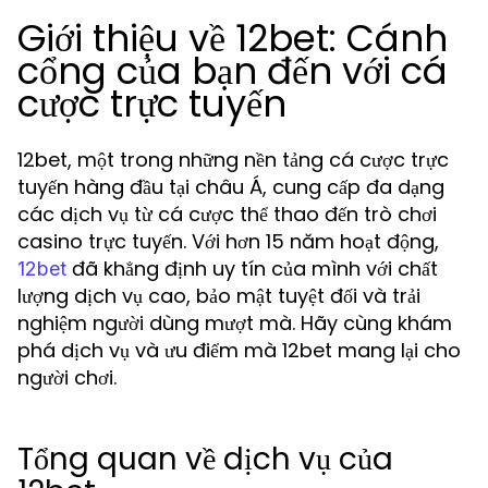
Giới thiệu về 12bet: Cánh
cổng của bạn đến với cá
cược trực tuyến
12bet, một trong những nền tảng cá cược trực
tuyến hàng đầu tại châu Á, cung cấp đa dạng
các dịch vụ từ cá cược thể thao đến trò chơi
casino trực tuyến. Với hơn 15 năm hoạt động,
đã khẳng định uy tín của mình với chất
12bet
lượng dịch vụ cao, bảo mật tuyệt đối và trải
nghiệm người dùng mượt mà. Hãy cùng khám
phá dịch vụ và ưu điểm mà 12bet mang lại cho
người chơi.
Tổng quan về dịch vụ của