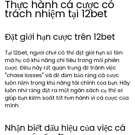
Thực hành cá cược có
trách nhiệm tại 12bet
Đặt giới hạn cược trên 12bet
Tại 12bet, người chơi có thể đặt giới hạn số tiền
mà họ có khả năng chi tiêu trong mỗi phiên
cược. Điều này rất quan trọng để tránh việc
"chase losses" và để đảm bảo rằng cá cược
luôn nằm trong khả năng tài chính của bạn. Hãy
luôn nhớ rằng đặt ra một ngân sách cụ thể sẽ
giúp bạn kiểm soát tốt hơn hành vi cá cược của
mình.
Nhận biết dấu hiệu của việc cá