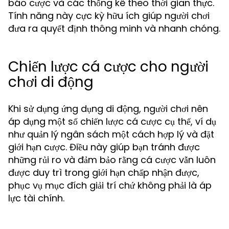
báo cược và các thống kê theo thời gian thực.
Tính năng này cực kỳ hữu ích giúp người chơi
đưa ra quyết định thông minh và nhanh chóng.
Chiến lược cá cược cho người
chơi di động
Khi sử dụng ứng dụng di động, người chơi nên
áp dụng một số chiến lược cá cược cụ thể, ví dụ
như quản lý ngân sách một cách hợp lý và đặt
giới hạn cược. Điều này giúp bạn tránh được
những rủi ro và đảm bảo rằng cá cược vẫn luôn
được duy trì trong giới hạn chấp nhận được,
phục vụ mục đích giải trí chứ không phải là áp
lực tài chính.